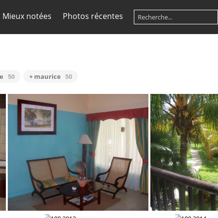
Mieux notées
Photos récentes
le
50
+ maurice
50