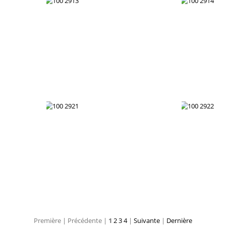
100 2907
10
100 2913
Première |
Précédente |
1
2
3
4
|
Suivante
|
Dernière