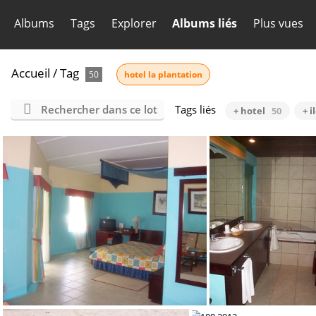
Albums
Tags
Explorer
Albums liés
Plus vues
Accueil
/
Tag
50
hotel la plantation
Rechercher dans ce lot
Tags liés
+ hotel
50
+ i