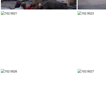
102 0015
102 0021