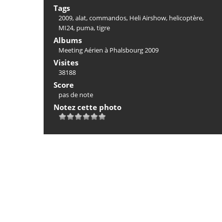
Tags
2009
,
alat
,
commandos
,
Heli Airshow
,
helicoptère
,
MI24
,
puma
,
tigre
Albums
Meeting Aérien à Phalsbourg 2009
Visites
38188
Score
pas de note
Notez cette photo