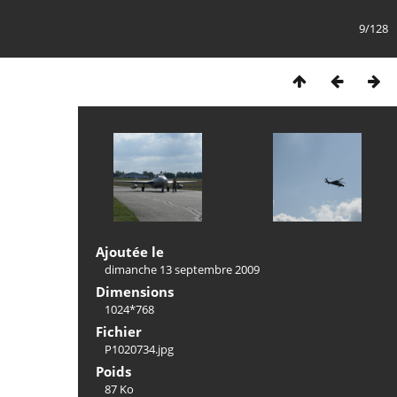
9/128
Ajoutée le
dimanche 13 septembre 2009
Dimensions
1024*768
Fichier
P1020734.jpg
Poids
87 Ko